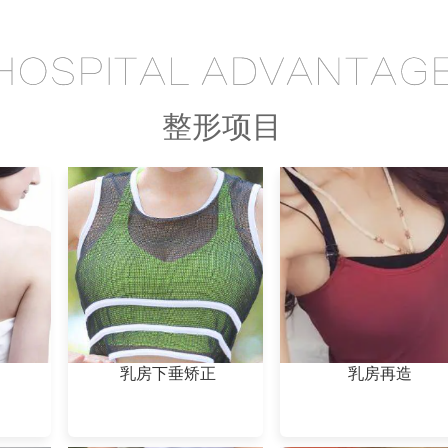
整形项目
乳房下垂矫正
乳房再造