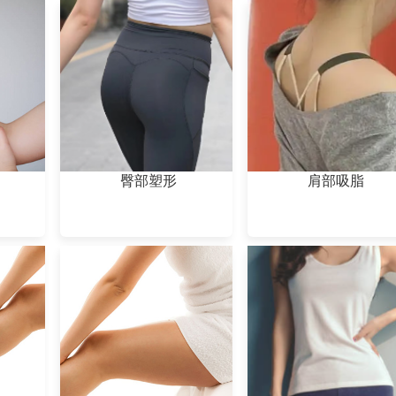
臀部塑形
肩部吸脂