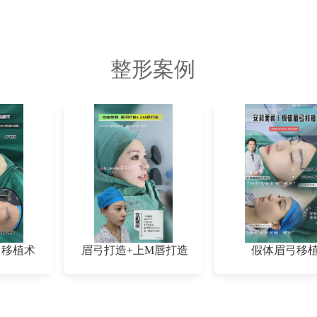
整形案例
弓移植术
眉弓打造+上M唇打造
假体眉弓移