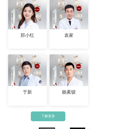
郑小红
袁家
于新
杨素骏
了解更多