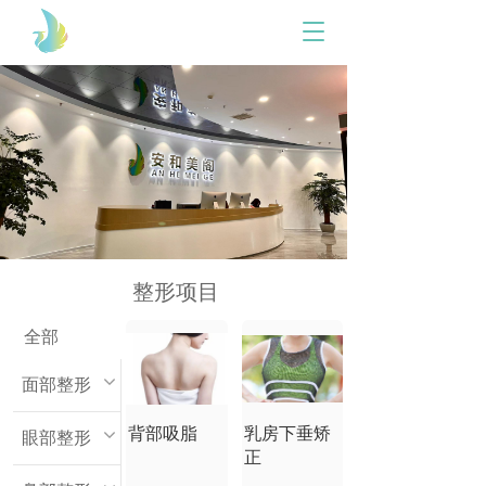
T
o
g
g
l
e
n
a
v
i
g
a
整形项目
t
i
o
全部
n
面部整形
背部吸脂
乳房下垂矫
眼部整形
正