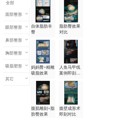
全部
案例分享
面部整形
自体脂肪丰
脂肪臀效果
眼部整形
臀
对比
鼻部整形
胸部整形
吸脂塑形
妈妈臀+精雕
人鱼马甲线
吸脂效果
案例即刻效
其它
果
腹肌雕刻+脂
腹壁成形术
肪臀效果
即刻对比