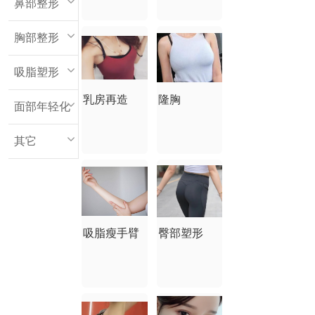
鼻部整形
胸部整形
吸脂塑形
乳房再造
隆胸
面部年轻化
其它
吸脂瘦手臂
臀部塑形