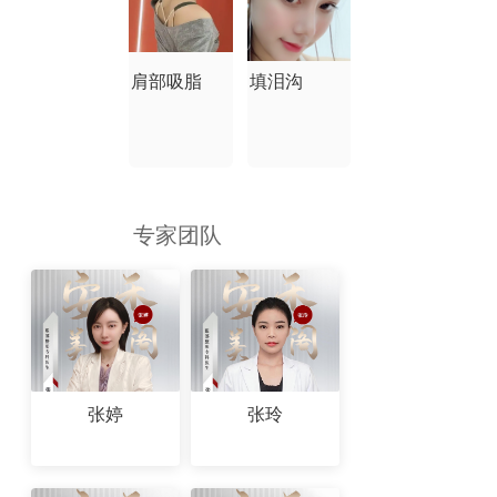
肩部吸脂
填泪沟
专家团队
张婷
张玲