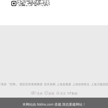
疗美容「官网」
西安安和美阁整形
安禾美阁
上海袁鹿鹿
上海张婷医生
上海王晓杰
支持
反馈
关注
数据
本网站由 ltddns.com 搭建,我也要建网站！