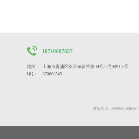
18710687837 
地址： 
上海市青浦区徐泾镇徐祥路38号38号4栋1-6层
QQ：
670868543
友情链接:
西安安和美阁医