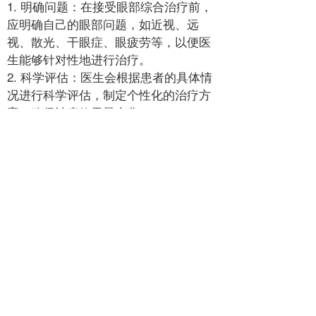
1. 明确问题：在接受眼部综合治疗前，
应明确自己的眼部问题，如近视、远
视、散光、干眼症、眼疲劳等，以便医
生能够针对性地进行治疗。
2. 科学评估：医生会根据患者的具体情
况进行科学评估，制定个性化的治疗方
案，确保治疗效果最大化。
3. 配合治疗：患者应积极配合医生的治
疗建议，按时用药、定期复查，以便医
生能够及时调整治疗方案，确保治疗效
果。
总的来说，眼部综合是一种全面、安
全、有效的治疗方法，能够针对各种眼
部问题进行综合治疗，提高视觉质量。
通过明确问题、科学评估、积极配合治
疗，患者能够获得更好的治疗效果。随
着科技的发展和医学技术的进步，眼部